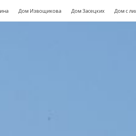
ина
Дом Извощикова
Дом Засецких
Дом с ли