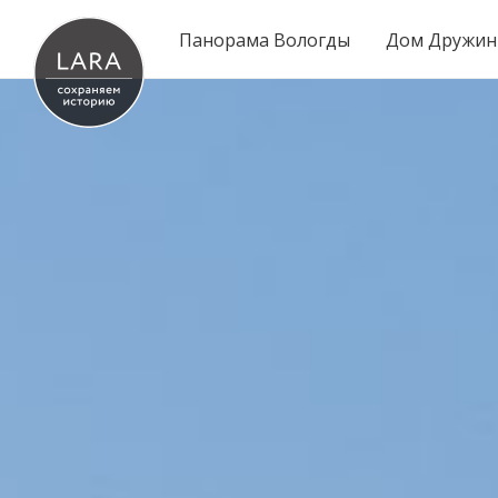
Панорама Вологды
Дом Дружин